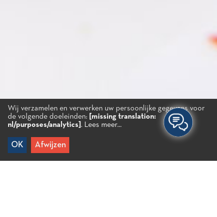
Wij verzamelen en verwerken uw persoonlijke gegevens voor
de volgende doeleinden:
[missing translation:
nl/purposes/analytics]
.
Lees meer...
OK
Afwijzen
Home
/
Recipes
/
Slakken met verse tuinbonen, artisjokken en
venkel