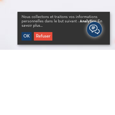
Nous collectons et traitons vos informations
personnelles dans le but suivant :
Analytics
.
En
savoir plus...
OK
Refuser
NOLIS METZAKIS