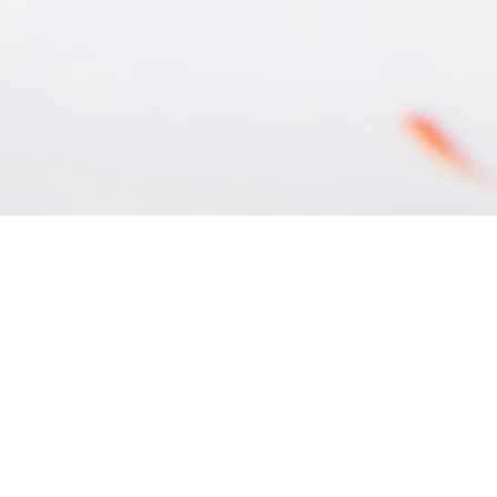
Accueil
/
Recipes
/
Escargots aux fèves fraîche
Escargots aux fèves
fenouil