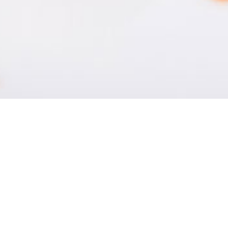
s, artichauts et fenouil
MA
 fraîches, artichauts et