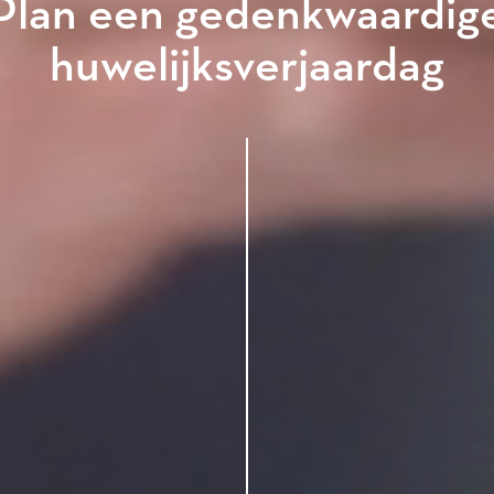
Plan een gedenkwaardig
huwelijksverjaardag