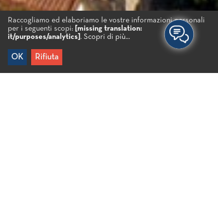
Raccogliamo ed elaboriamo le vostre informazioni personali
per i seguenti scopi:
[missing translation:
it/purposes/analytics]
.
Scopri di più...
OK
Rifiuta
Home
/
Konstantinos
Konstantinos
Io e mia moglie ci siamo sposati l’estate dell’anno
scorso. Lei è olandese mentre io sono di Atene e
viviamo in Inghilterra. Volevamo che il nostro
matrimonio fosse veramente straordinario e
invitare amici e parenti greci e olandesi ma anche i