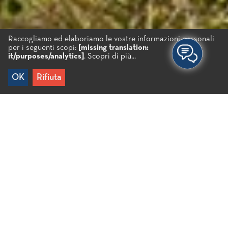
Raccogliamo ed elaboriamo le vostre informazioni personali
per i seguenti scopi:
[missing translation:
it/purposes/analytics]
.
Scopri di più...
OK
Rifiuta
Home
/
Destinazioni
/
Entroterra
Entroterra
La bellezza del comune di Agios Nikolaos non è
limitata alla fascia costiera. L’incanto della natura e
la grandiosità della tradizione cretese, continuano
nell’entroterra. Pittoreschi villaggi, a pochi minuti di