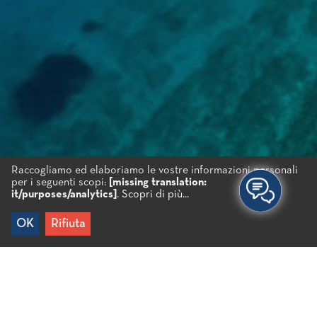
Raccogliamo ed elaboriamo le vostre informazioni personali
per i seguenti scopi:
[missing translation:
it/purposes/analytics]
.
Scopri di più...
OK
Rifiuta
Home
/
Credits