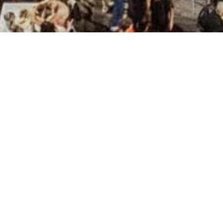
Home
/
Esperienze
/
Cultura
/
Eventi locali
/
F
Ferragosto a Neapo
La più importante festa patronale di tutta
concomitanza con la festività religiosa d
agosto. Al centro di Neapoli c’è una pia
grande festa patronale con musica e cibo
religiose, una gara di corsa campestre de
culturali.