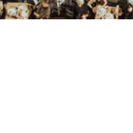
erragosto a Neapoli
IN
li
 la provincia e una delle maggiori di Creta, in
2
ella dormizione della Madonna, che cade il 15
2
zza enorme, dove ogni anno viene organizzata una
. I festeggiamenti contemplano anche processioni
tta “la discesa della Santa Croce” e manifestazioni