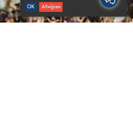
OK
Afwijzen
TTIGE INFORMATIE
0 min vanuit Agios Nikolaos
5 min vanuit Elounda