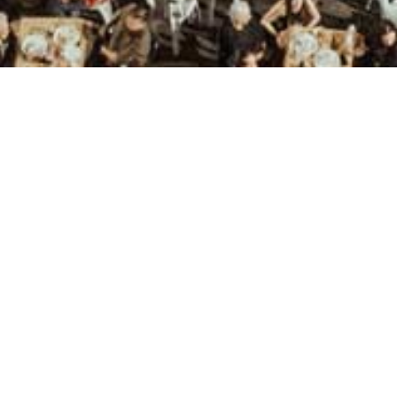
enten
/
15 Augustus in Neapoli
NU
oli
en een van de grootste op Kreta, ter gelegenheid
2
or de Hemelvaart van de Maagd Maria. Neapoli
2
r elk jaar een speciaal tweedaags festival met
vieringen omvatten ook religieuze (processies),
, race) en culturele evenementen.