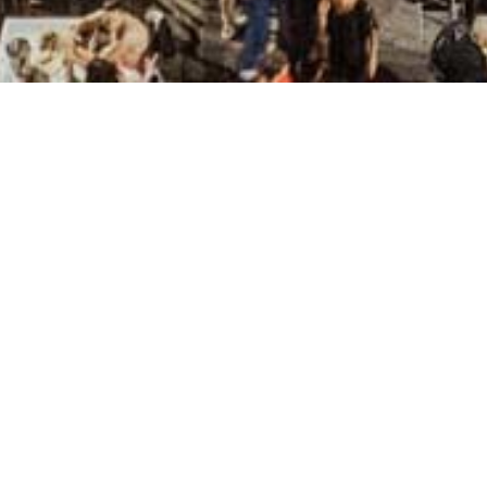
Home
/
Ervaringen
/
Cultuur
/
Lokale evenem
15 Augustus in Neap
Het grootste volksfeest in de prefectuur 
van de viering van vijftien augustus vo
heeft een enorm plein in het centrum waa
muziek en eten wordt gehouden. Maar de 
sportieve (afdaling van het Heilige Kruis