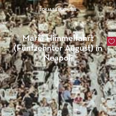
LOKALE EREIGNISSE
Mariä Himmelfahrt
(Fünfzehnter August) in
Neapoli