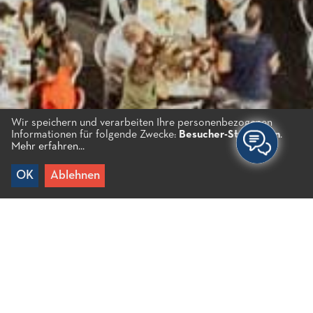
Wir speichern und verarbeiten Ihre personenbezogenen
Informationen für folgende Zwecke:
Besucher-Statistiken
.
Mehr erfahren...
OK
Ablehnen
Home
/
Erlebnisse
/
Kultur
/
Lokale Ereignisse
/
Mariä
Himmelfahrt (Fünfzehnter August) in Neapoli
Mariä Himmelfahrt