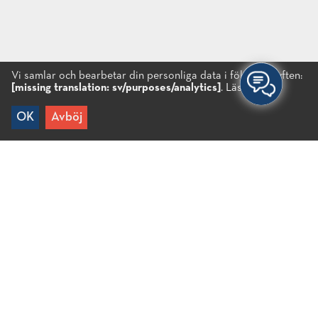
Vi samlar och bearbetar din personliga data i följande syften:
[missing translation: sv/purposes/analytics]
.
Läs mer...
OK
Avböj
Hem
/
Kretensisk Musikfestival
Kretensisk Musikfestival
En flerdagars kretensisk musikfestival anordnas
varje år i samarbete med Föreningen av
Primärutbildningen i Mirabello -Oropedio. Det är ett