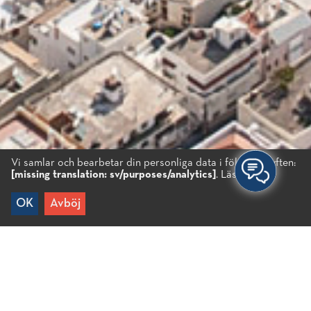
Vi samlar och bearbetar din personliga data i följande syften:
[missing translation: sv/purposes/analytics]
.
Läs mer...
OK
Avböj
Hem
/
Reseinfo