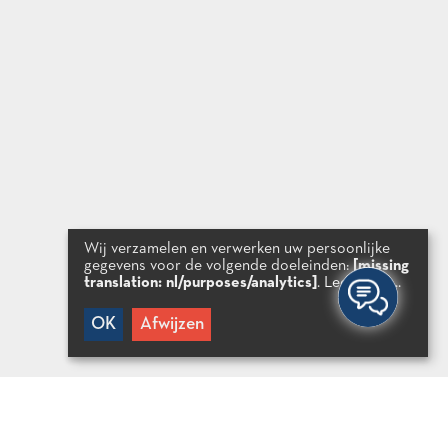
Wij verzamelen en verwerken uw persoonlijke
gegevens voor de volgende doeleinden:
[missing
translation: nl/purposes/analytics]
.
Lees meer...
OK
Afwijzen