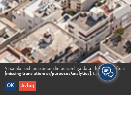
Vi samlar och bearbetar din personliga data i följande syften:
[missing translation: sv/purposes/analytics]
.
Läs mer...
OK
Avböj
Hem
/
Reseinfo