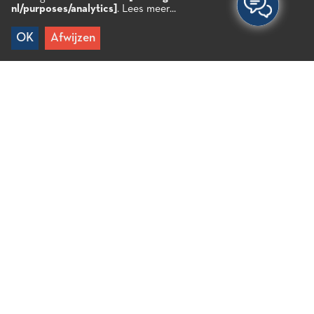
nl/purposes/analytics]
.
Lees meer...
OK
Afwijzen
Home
/
Recipes
/
Kabeljauw-oliebollen met rode biettexturen en
aioli
Kabeljauw-oliebollen met
rode biettexturen en aioli
Ingrediënten
1 verse kabeljauwfilet, ontveld en ontgraat, in
kleine stukjes gesneden
Bierbeslag
Ingemaakte rode en witte bieten
Bietenpuree