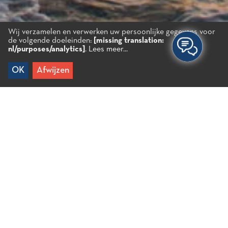
Wij verzamelen en verwerken uw persoonlijke gegevens voor
de volgende doeleinden:
[missing translation:
nl/purposes/analytics]
.
Lees meer...
OK
Afwijzen
Home
/
Volia
Relatief breed strand met kiezels dat in het centrum
van het dorp Milatos ligt. Ernaast zijn verschillende
restaurants en cafés. Veel mensen geven de
voorkeur aan Volia voor hun middagzwemmen om
de prachtige zonsondergang te bewonderen.