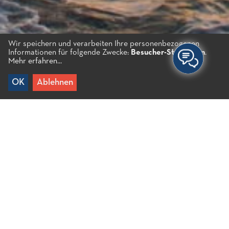
Wir speichern und verarbeiten Ihre personenbezogenen
Informationen für folgende Zwecke:
Besucher-Statistiken
.
Mehr erfahren...
OK
Ablehnen
Home
/
Volia
Relativ breiter Strand mit Kieselsteinen, der sich im
Zentrum des Dorfes Milatos befindet. Daneben
befinden sich verschiedene Restaurants und Cafés.
Viele Leute bevorzugen Volia für ihr
Nachmittagsschwimmen, um den wunderschönen
Sonnenuntergang zu bewundern.