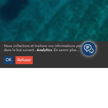
Nous collectons et traitons vos informations personnelles
dans le but suivant :
Analytics
.
En savoir plus...
OK
Refuser
Accueil
/
Nous contacter
La destination officielle pour la Municipalité d’Agios
Nikolaos se trouve à la région de Xirokambos. Elle
fonctionne sous le maire Emmanouil Menegakis et