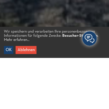
Wir speichern und verarbeiten Ihre personenbezogenen
Informationen für folgende Zwecke:
Besucher-Statistiken
.
Mehr erfahren...
OK
Ablehnen
Home
/
Reiseziele
/
Elounda
Elounda
Erbaut an der südlichen Küste der Bucht der
antiken Stadt Olous, nach der sie ernannt wurde.