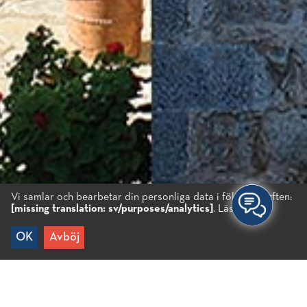
Vi samlar och bearbetar din personliga data i följande syften:
[missing translation: sv/purposes/analytics]
.
Läs mer...
OK
Avböj
Hem
/
Kloster
/
Aretiou-klostret