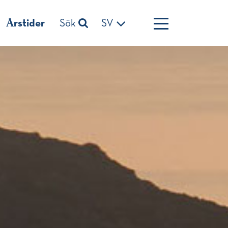
Årstider
Sök
SV