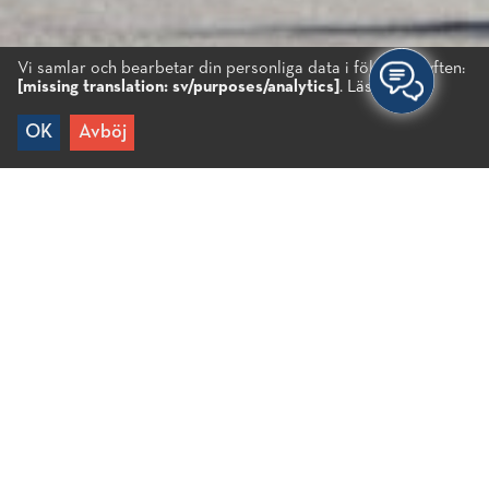
Vi samlar och bearbetar din personliga data i följande syften:
[missing translation: sv/purposes/analytics]
.
Läs mer...
OK
Avböj
Hem
/
Resmål
/
Inlandet
/
Lakonia
Lakonia
Det består av ett antal små byar, bara 10 minuter
bort från Agios Nikolaos och delas upp i två större
områden som heter Mesa Lakonia och Exo
Lakonia. Byarna i Exo Lakonia har fått
familjenamn, de flesta av vilka är bysantiska eller