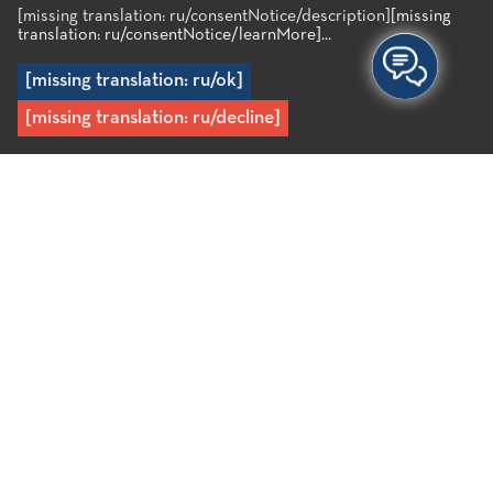
[missing translation: ru/consentNotice/description]
[missing
translation: ru/consentNotice/learnMore]...
[missing translation: ru/ok]
[missing translation: ru/decline]
Главная
/
Регионы
/
Районы материка
/
Лакония
Лакония
Комплекс небольших деревень всего в 10 минутах от
Айос Николаоса, которые, в свою очередь, делятся на
два больших поселения — Меса Лакония и Эксо
Лакония. Поселения, составляющие Эксо Лаконию,
названы в честь семей, преимущественно византийских
или венецианских. Важным византийским памятником