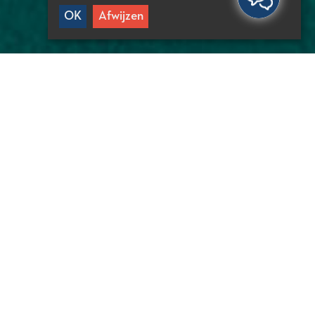
OK
Afwijzen
TTIGE INFORMATIE
7 min vanuit Agios Nikolaos
5 min vanuit Elounda
5 min vanuit Neapoli