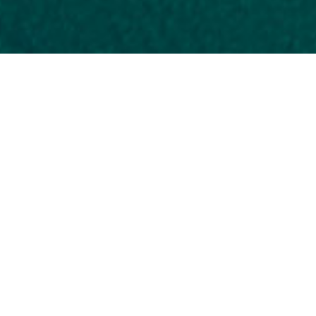
 vindplaatsen
/
Priniatikos Pyrgos
NU
land in Kalo Chorio, tussen Karavostasi en Agios
1
te archeologische vindplaatsen in de streek van
2
ystematisch wordt bewoond in de Minoische en
oning zijn het Laatste Neolithicum en de I en II
2
e aanwezigheid wordt daarna voortgezet tot in de
rde Midden-Minoïsche fase die een aanzienlijke