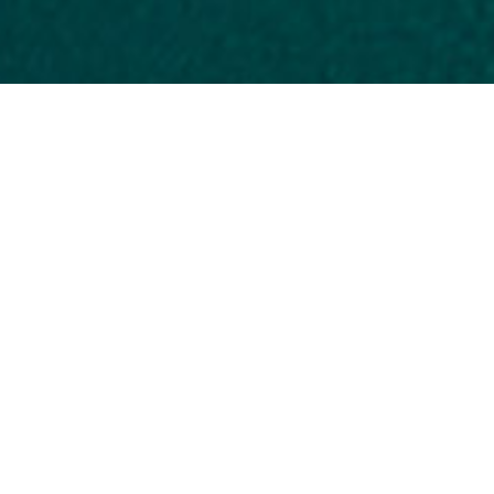
Home
/
Ervaringen
/
Cultuur
/
Archeologische
Priniatikos Pyrgos
De Priniatikos Pyrgos, een klein schierei
Panteleimonas, is een van de belangrijks
Kato Mirabello. Het is een gebied dat s
Romeinse tijd. De vroegste stadia van bew
vroege Minoische periodes. De menselijk
eerste late Minoische periode, met de de