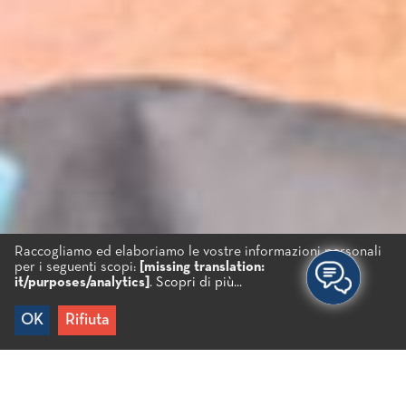
Raccogliamo ed elaboriamo le vostre informazioni personali
per i seguenti scopi:
[missing translation:
it/purposes/analytics]
.
Scopri di più...
OK
Rifiuta
Home
/
Esperienze
/
Cultura
/
Eventi locali
/
Reggae Vibes