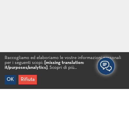
Raccogliamo ed elaboriamo le vostre informazioni personali
per i seguenti scopi:
[missing translation:
it/purposes/analytics]
.
Scopri di più...
OK
Rifiuta
Home
/
Esperienze
/
Cultura
/
Eventi locali
/
Cucina di strada
Cucina di strada