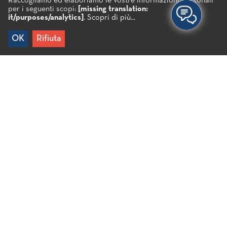
Raccogliamo ed elaboriamo le vostre informazioni personali
per i seguenti scopi:
[missing translation:
it/purposes/analytics]
.
Scopri di più...
OK
Rifiuta
Home
/
Agios Antonios
Spiaggia di ciottoli molto graziosa, proprio di fronte
al villaggio di Kato Selles. Sulla spiaggia sorge la
chiesetta di Agios Antonios, costruita in una piccola
grotta. È caratterizzata da acque cristalline ed è
l’ideale per chi desidera pace e tranquillità, in
quanto appartata.
Condividi