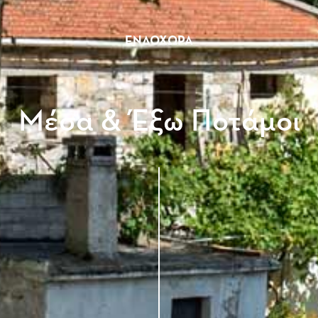
ΕΝΔΟΧΏΡΑ
Μέσα & Έξω Ποτάμοι