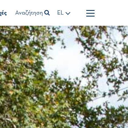
χές
Αναζήτηση
EL