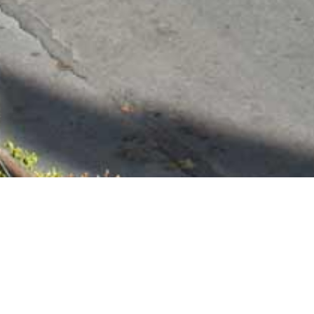
ξω Ποτάμοι
Χ
οι