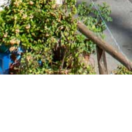
Αρχικη
/
Προορισμοί
/
Ενδοχώρα
/
Μέσα & Έ
Μέσα & Έξω Ποτάμ