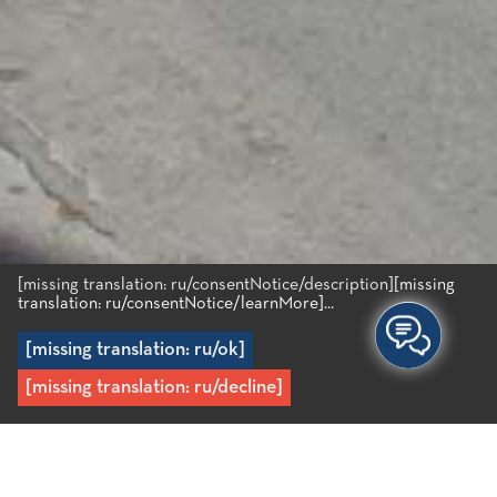
[missing translation: ru/consentNotice/description]
[missing
translation: ru/consentNotice/learnMore]...
[missing translation: ru/ok]
[missing translation: ru/decline]
Главная
/
Регионы
/
Районы материка
/
Зксо Лотами и