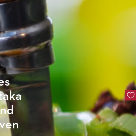
es
taka
und
iven