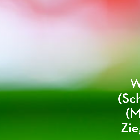
W
(Sc
(M
Zie