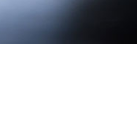
Home
/
Recipes
/
Warme Dakos mit Tsigarides
Schaf- und Ziegenmilchfett), Ei und Oliven
Warme Dakos mit T
(Schweinefleischbr
(Mehlschwitze aus 