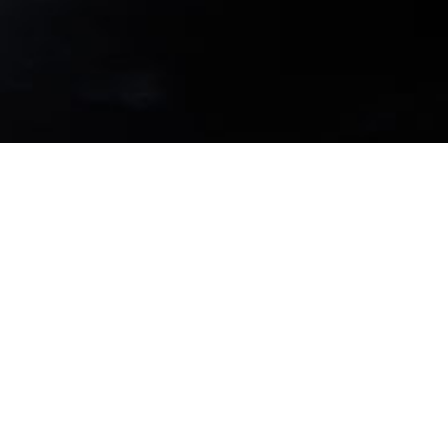
 (Schweinefleischbrocken), Staka (Mehlschwitze aus
N
sigarides
ocken), Staka
Schaf- und