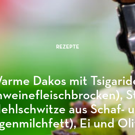
REZEPTE
arme Dakos mit Tsigarid
hweinefleischbrocken), S
ehlschwitze aus Schaf- 
genmilchfett), Ei und Ol