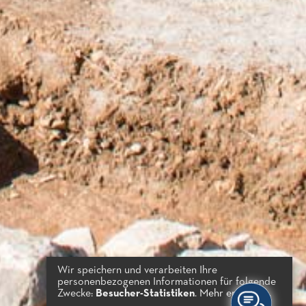
Wir speichern und verarbeiten Ihre
personenbezogenen Informationen für folgende
Zwecke:
Besucher-Statistiken
.
Mehr erfahren...