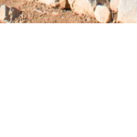
tätten
/
Alte Driros
N
etas, errichtet auf dem Berg Kadistos, nordöstlich
3
 12. Jahrhundert v. Chr. bewohnt und blühte von
1
en hellenistischen Zeiten. In der archäologischen
 zwischen ihnen eine Agora aus der archaische
2
der geometrischen Epoche, Dolphinios, gewidmet
nen Bürgerkrieg zerstört, der 220 v. Chr. begann.