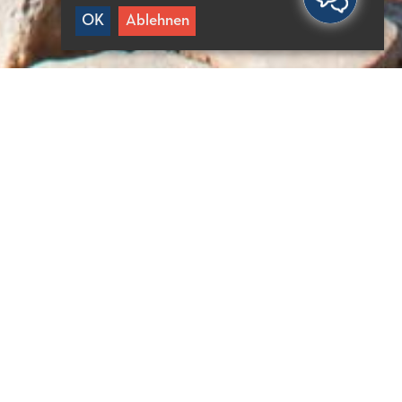
OK
Ablehnen
ÜTZLICHE INFORMATIONEN
0′ von Agios Nikolaos
0′ von Neapoli
0′ von Sissi