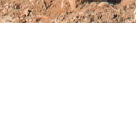
Home
/
Erlebnisse
/
Kultur
/
Archäologische S
Alte Driros
Sie gilt als eine wichtige, antike Stadt Kr
der heutigen Stadt Neapoli. Sie wurde im
den geometrischen / archaischen bis zu d
Stätte befinden sich zwei Akropolen und
Ära. Dort steht auch der älteste Tempel 
dem Gott Apollo. Die Stadt wurde durch ei