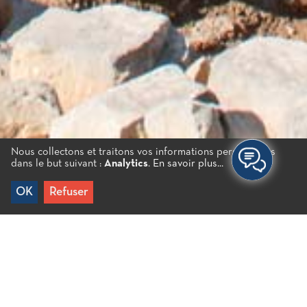
Nous collectons et traitons vos informations personnelles
dans le but suivant :
Analytics
.
En savoir plus...
OK
Refuser
Accueil
/
Expériences
/
Civilisation
/
Sites
archéologiques
/
L’ancien Driros