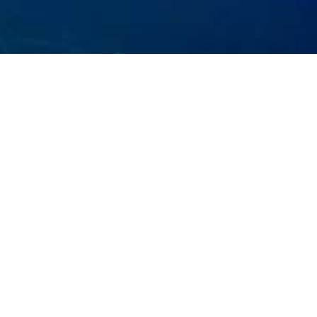
N
ios Nikolaos entfernt, mit einem malerischen
3
ände, wie Boufos und Avlaki, machen diese
2
bt mehrere Hotelkomplexe mit Infrastruktur aller
.
3