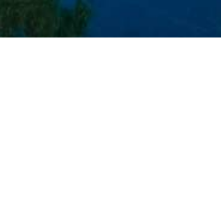
Home
/
Reiseziele
/
Küstenregion
/
Sissi
Sissi
Ein Urlaubsort, eine halbe Stunde von Ag
Hafen in seinem Zentrum. Kleine Sandstr
malerische Siedlung noch schöner. Es gi
Klassen, aber auch Zimmer zu vermieten