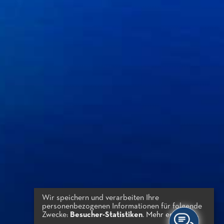
Wir speichern und verarbeiten Ihre
personenbezogenen Informationen für folgende
Zwecke:
Besucher-Statistiken
.
Mehr erfahren...