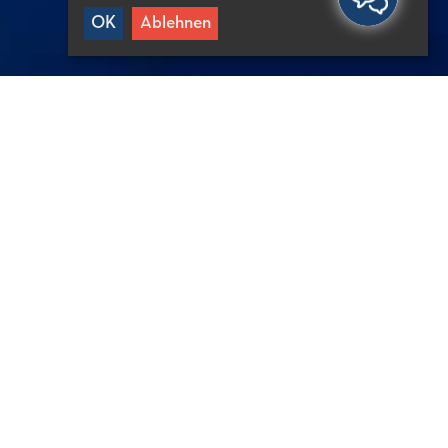
OK
Ablehnen
ÜTZLICHE INFORMATIONEN
0′ von Agios Nikolaos
5′ von Neapoli
5′ von Elounda