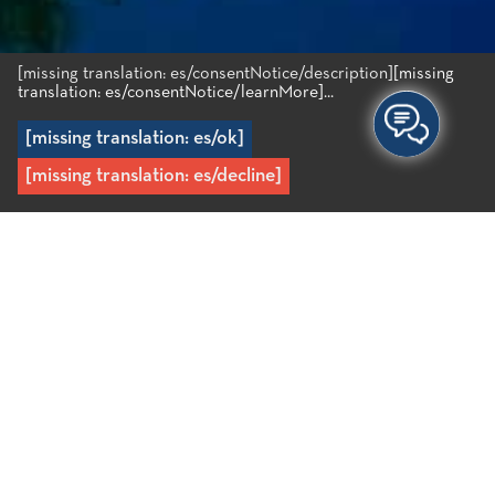
[missing translation: es/consentNotice/description]
[missing
translation: es/consentNotice/learnMore]...
[missing translation: es/ok]
[missing translation: es/decline]
Inicio
/
Destino
/
La zona costera
/
Sissi
Sissi
Un centro turístico a media hora de Agios Nikolaos,
con un pintoresco puerto. Varias playas de arena,
como Boufos y Avlaki, adornan este pintoresco
pueblo. En el área hay varios hoteles, con todo tipo