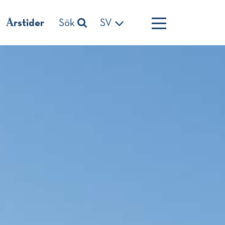
Årstider
Sök
SV