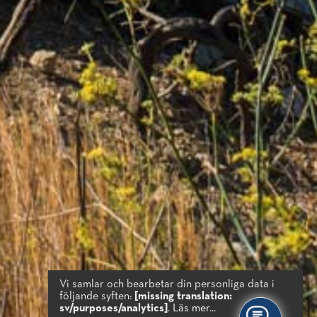
Vi samlar och bearbetar din personliga data i
följande syften:
[missing translation:
sv/purposes/analytics]
.
Läs mer...