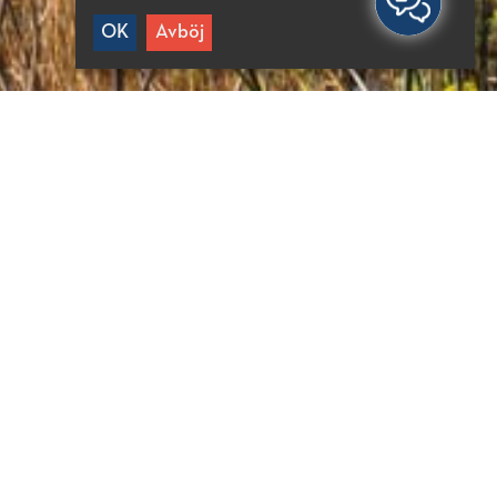
OK
Avböj
A ATT VETA
min bort från Neapoli
7min bort från Agios
ikolaos