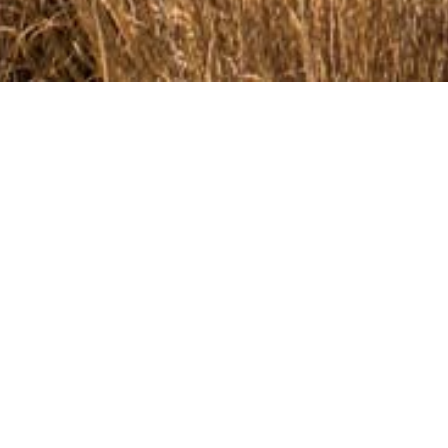
Hem
/
Resmål
/
Inlandet
/
Nikithianos
Nikithianos
Nikithianos är en liten men välbevarad tr
bergssluttningen norr om byn och syd om
imponerande ställen på Kreta där flera t