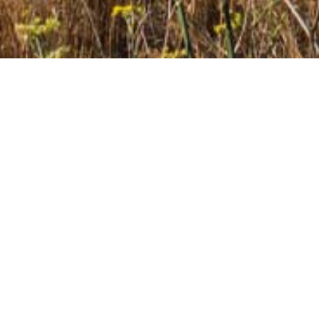
BR
aditionell by som ligger i Mirabello-dalen. På
6
 motorvägen ligger Mylotopia, ett av de mest
1
raditionella väderkvarnar finns.
N