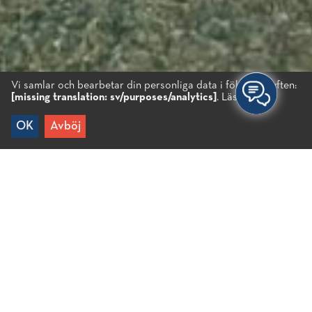
Vi samlar och bearbetar din personliga data i följande syften:
[missing translation: sv/purposes/analytics]
.
Läs mer...
OK
Avböj
Hem
/
Chiona
En liten och lugn strand som ligger vid salta
våtmarker i Elounda. Man kan gå dit ganska snabbt
från Elounda centrum då avståndet är väldigt kort.
Stranden är populär för de som håller på
windsurfing.