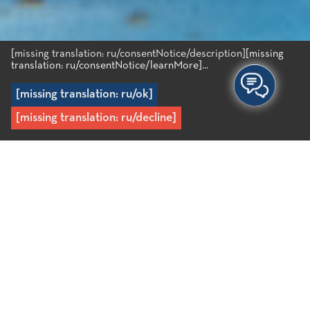
[missing translation: ru/consentNotice/description]
[missing
translation: ru/consentNotice/learnMore]...
[missing translation: ru/ok]
[missing translation: ru/decline]
Главная
/
Recipes
/
Осьминог, тушёный с луком шалот, и
пюре из бобов
Тушёный осьминог / пюре
из бобов / долма из лука /
лук шалот / зелёное