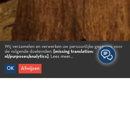
Wij verzamelen en verwerken uw persoonlijke gegevens voor
de volgende doeleinden:
[missing translation:
nl/purposes/analytics]
.
Lees meer...
OK
Afwijzen
Home
/
Ervaringen
/
Cultuur
/
Musea en
bezienswaardigheden
/
Museum van zeldzame en endemische
planten “Rodanthi”
Museum van zeldzame en