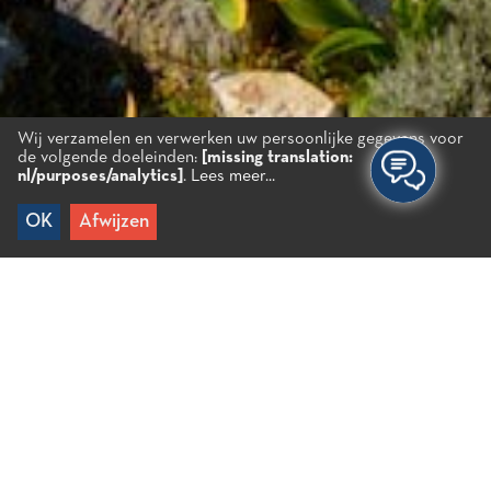
Wij verzamelen en verwerken uw persoonlijke gegevens voor
de volgende doeleinden:
[missing translation:
nl/purposes/analytics]
.
Lees meer...
OK
Afwijzen
Home
/
Ervaringen
/
Cultuur
/
Archeologische
vindplaatsen
/
Vrokastro
Vrokastro
Op een steile, natuurlijk versterkte berg naarbij