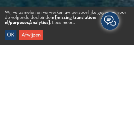
Wij verzamelen en verwerken uw persoonlijke gegevens voor
de volgende doeleinden:
[missing translation:
nl/purposes/analytics]
.
Lees meer...
OK
Afwijzen
Home
/
Bestemmingen
/
Kustzone
/
Plaka
Plaka
Een traditioneel vissersdorp met een
opvangcentrum voor vissers en kristalheldere
kiezelstranden. Het ligt tegenover Spinalonga aan
de westkust van de Elounda-lagune. Vandaag de
dag groeit het uit tot een kosmopolitische badplaats