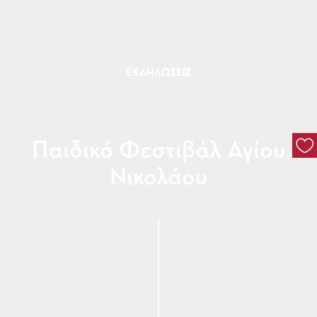
ΕΚΔΗΛΏΣΕΙΣ
Παιδικό Φεστιβάλ Αγίου
Νικολάου