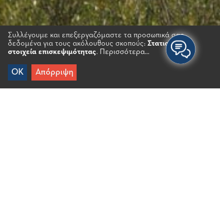
Συλλέγουμε και επεξεργαζόμαστε τα προσωπικά σας
δεδομένα για τους ακόλουθους σκοπούς:
Στατιστικά
στοιχεία επισκεψιμότητας
.
Περισσότερα...
OK
Απόρριψη
Αρχικη
/
Προορισμοί
/
Ενδοχώρα
/
Λατσίδα
Βρίσκεται στο βορειοδυτικό άκρο της κοιλάδας του
Μιραμπέλου, σε υψόμετρο 250μ. Απέχει δύο
χιλιόμετρα από τη Νεάπολη. Η οικονομία του
χωριού βασίζεται στην αγροτική παραγωγή. Η
παλαιότερη μνεία στο χωριό γίνεται κατά την
Ενετοκρατία, το 1369. Κοντά στο χωριό, σε ένα
υπέροχο τοπίο, βρίσκεται ο ναός που χρονολογείται