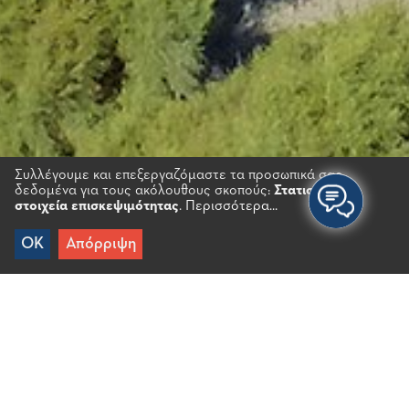
Συλλέγουμε και επεξεργαζόμαστε τα προσωπικά σας
δεδομένα για τους ακόλουθους σκοπούς:
Στατιστικά
στοιχεία επισκεψιμότητας
.
Περισσότερα...
OK
Απόρριψη
Αρχικη
/
Άγιος Παντελεήμονας Π.
Πρόκειται για μια ήσυχη παραλία με καθαρά και
συνήθως ήρεμα νερά πολύ κοντά στο Καλό Χωριό.