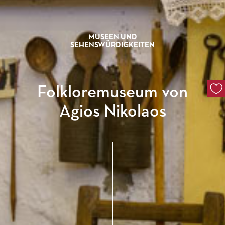
MUSEEN UND
SEHENSWÜRDIGKEITEN
Folkloremuseum von
Agios Nikolaos