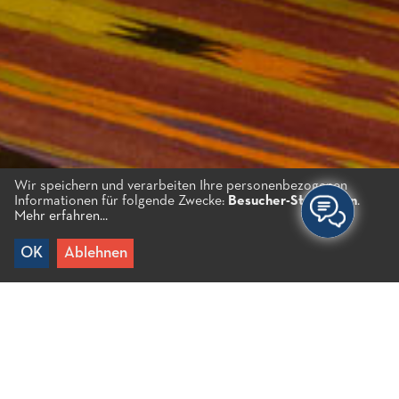
Wir speichern und verarbeiten Ihre personenbezogenen
Informationen für folgende Zwecke:
Besucher-Statistiken
.
Mehr erfahren...
OK
Ablehnen
Home
/
Erlebnisse
/
Kultur
/
Museen und
Sehenswürdigkeiten
/
Folkloremuseum von Agios Nikolaos