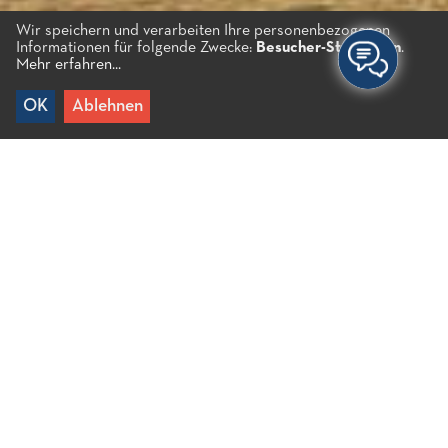
Wir speichern und verarbeiten Ihre personenbezogenen
Informationen für folgende Zwecke:
Besucher-Statistiken
.
Mehr erfahren...
OK
Ablehnen
Home
/
Erlebnisse
/
Kultur
/
Museen und
Sehenswürdigkeiten
/
Amaltheas Hornskulptur
Amaltheas Hornskulptur
Als Rhea Zeus zur Welt brachte, brachte sie ihn in
eine Höhle auf dem Berg Ida auf der Insel Kreta. Es
war dort, dass Ziege Amalthea Zeus mit ihrer Milch
ernährte, bis er erwachsen war. Eines Tages, als der
junge Zeus mit Amalthea spielte, brach er