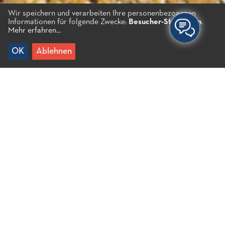
Wir speichern und verarbeiten Ihre personenbezogenen
Informationen für folgende Zwecke:
Besucher-Statistiken
.
Mehr erfahren...
OK
Ablehnen
Home
/
Erlebnisse
/
Kultur
/
Archäologische Stätten
/
Aris-
Aphrodite-Tempel von Ellinika
Aris-Aphrodite-Tempel
In einer flachen Gegend in der Nähe der heutigen
Siedlung Ellinika, zwischen Agios Nikolaos und
Elounda, im Grenzgebiet der alten Stadtstaaten
Lato und Olous, befand sich ein sehr altes
Heiligtum, das der Aphrodite gewidmet war, das