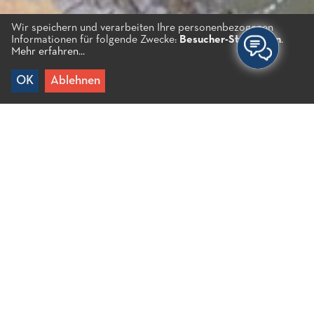
Wir speichern und verarbeiten Ihre personenbezogenen
Informationen für folgende Zwecke:
Besucher-Statistiken
.
Mehr erfahren...
OK
Ablehnen
Home
/
Karavostasi
Es ist ein relativ langer Strand mit Kieselsteinen
neben Kalo Chorio, der im Sommer ein beliebtes Ziel
für Windsurfer und im Winter zum Surfen ist. Es
wird auch von Ruhesuchenden bevorzugt.