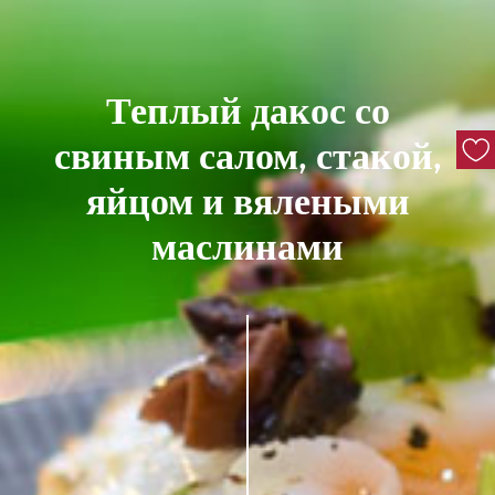
Теплый дакос со
свиным салом, стакой,
яйцом и вялеными
маслинами