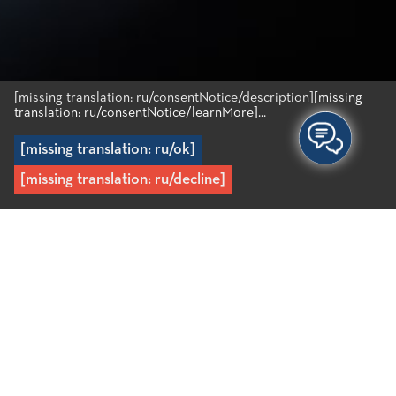
[missing translation: ru/consentNotice/description]
[missing
translation: ru/consentNotice/learnMore]...
[missing translation: ru/ok]
[missing translation: ru/decline]
Главная
/
Recipes
/
Теплый дакос со свиным салом, стакой,
яйцом и вялеными маслинами
Теплый дакос со свиным
салом, стакой, яйцом и