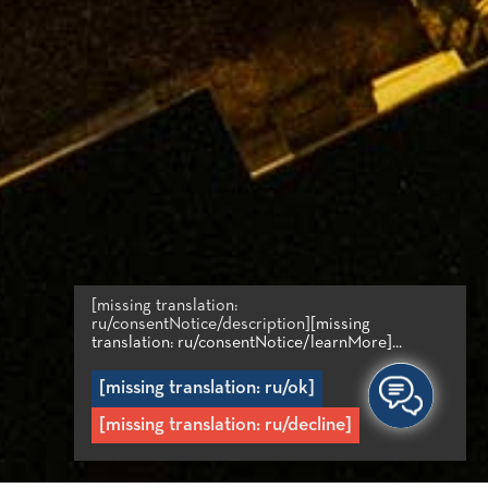
[missing translation:
ru/consentNotice/description]
[missing
translation: ru/consentNotice/learnMore]...
[missing translation: ru/ok]
[missing translation: ru/decline]