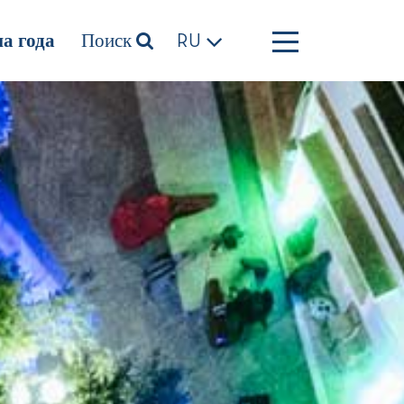
а года
Поиск
RU