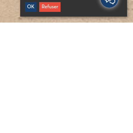
OK
Refuser
FORMATIONS UTILES
5′ de Agios Nikolaos
5′ de Sissi
3′ de Neapoli