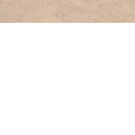
Accueil
/
Destinations
/
Zone côtière
/
Milato
Milatos
La plage Milatos est un beau village de p
visiteurs la pêche quotidienne des bateau
raviront les visiteurs qui veulent combin
riche histoire, avec de nombreuses réf
L’histoire de la grotte de Milatos est trè
ottomane, 2000 femmes ont été torturées 