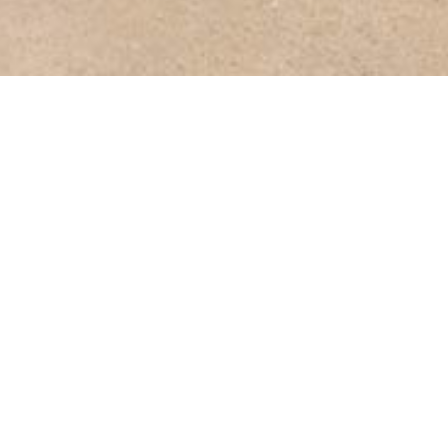
s
IN
êcheurs avec ses tavernes qui proposent à ses
3
x de pêche. Les belles plages et un paysage riche
1
er la mer et la montagne. Ce village possède une
érences notamment aux épopées homériques.
2
s intéressante, en Février 1823 pendant l’occupation
à mort par Hasan Aga qui a ravagé tout Lassithi.