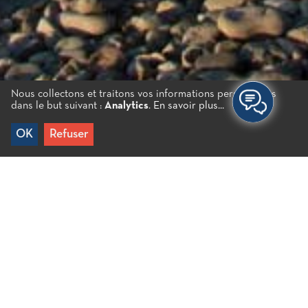
Nous collectons et traitons vos informations personnelles
dans le but suivant :
Analytics
.
En savoir plus...
OK
Refuser
Accueil
/
Milatos
Une plage de galets relativement petite et très calme
qui se trouve au cœur du village de Milatos. À côté,
il y a de nombreuses tavernes de poisson où vous
pouvez déguster du poisson frais. En outre, Milatos
est une destination bien établie pour les habitants